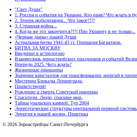
"Свет Души"
1. Россия и события на Украине. Кто прав? Что ждать в 
2. Теперь мобилизация... Что такое?!?!
3. Странная война...
4. Когда же это закончится?!?! Про Украину и не только...
«Черные дыры» нашей Души
Астральная битва 1941-45 гг. Операция Багратион.
БИТВА ЗА МОСКВУ
Введение в астрологию
Взаимосвязь зороастрийских праздников и событий Вели
Впереди 2025. Чего ждать?
Жизненные принципы
Значение кристаллов для трансформации энергий в проц
Мистерии Блокады Ленинграда.
Приветствуем!
Рождение и смерть Советской империи
Спасители. Люди, спасшие мир.
Тайны уральских камней. Тур 2004
Энергетические структуры центральной нервной системы
Энергия в нашей жизни. Практика
© 2026 Зороастрийцы Санкт-Петербурга